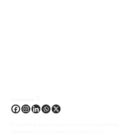
Comparte 👇
El marketing digital evoluciona a un ritmo acelerado,
impulsado por los avances tecnológicos, los